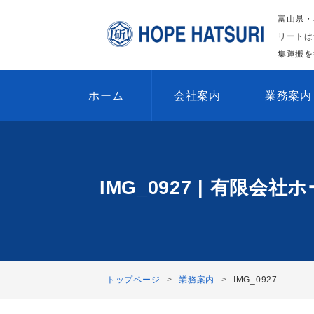
富山県・
リートは
集運搬を
ホーム
会社案内
業務案内
IMG_0927 | 有限
トップページ
業務案内
IMG_0927