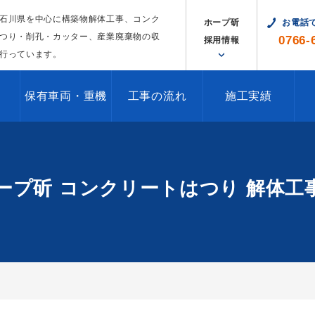
石川県を中心に構築物解体工事、コンク
ホープ斫
お電話
つり・削孔・カッター、産業廃棄物の収
0766-
採用情報
行っています。
保有車両・重機
工事の流れ
施工実績
会社ホープ斫 コンクリートはつり 解体