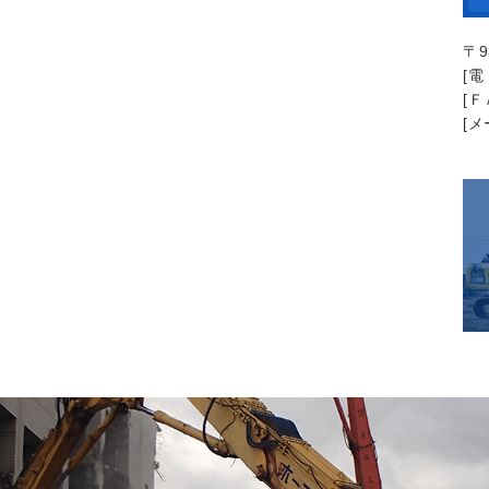
〒9
[電
[Ｆ
[メ