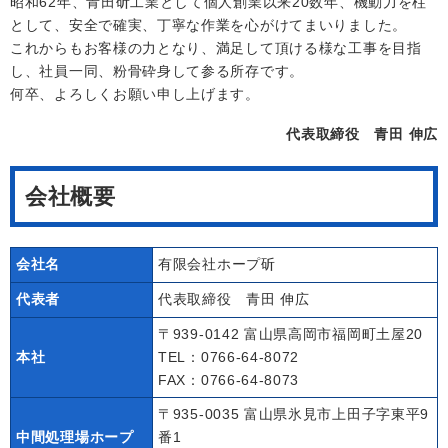
昭和62年、青田斫工業として個人創業以来20数年、機動力を柱
として、安全で確実、丁寧な作業を心がけてまいりました。
これからもお客様の力となり、満足して頂ける様な工事を目指
し、社員一同、粉骨砕身して参る所存です。
何卒、よろしくお願い申し上げます。
代表取締役 青田 伸広
会社概要
会社名
有限会社ホープ斫
代表者
代表取締役 青田 伸広
〒939-0142 富山県高岡市福岡町土屋20
本社
TEL：0766-64-8072
FAX：0766-64-8073
〒935-0035 富山県氷見市上田子字東平9
中間処理場ホープ
番1