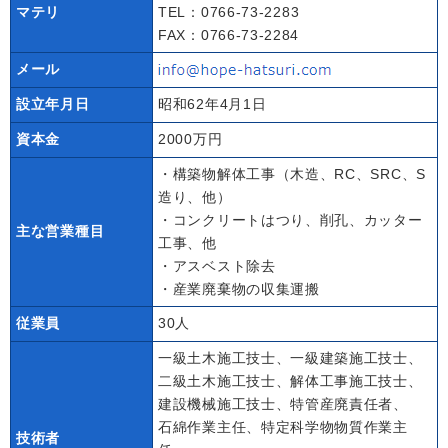
マテリ
TEL：
0766-73-2283
FAX：0766-73-2284
メール
設立年月日
昭和62年4月1日
資本金
2000万円
・構築物解体工事（木造、RC、SRC、S
造り、他）
・コンクリートはつり、削孔、カッター
主な営業種目
工事、他
・アスベスト除去
・産業廃棄物の収集運搬
従業員
30人
一級土木施工技士、一級建築施工技士、
二級土木施工技士、解体工事施工技士、
建設機械施工技士、特管産廃責任者、
石綿作業主任、特定科学物物質作業主
技術者