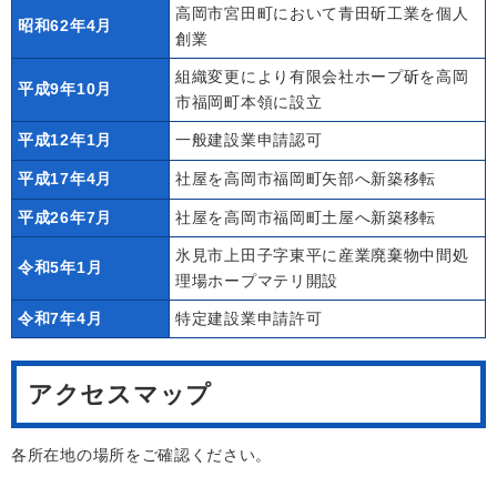
高岡市宮田町において青田斫工業を個人
昭和62年4月
創業
組織変更により有限会社ホープ斫を高岡
平成9年10月
市福岡町本領に設立
平成12年1月
一般建設業申請認可
平成17年4月
社屋を高岡市福岡町矢部へ新築移転
平成26年7月
社屋を高岡市福岡町土屋へ新築移転
氷見市上田子字東平に産業廃棄物中間処
令和5年1月
理場ホープマテリ開設
令和7年4月
特定建設業申請許可
アクセスマップ
各所在地の場所をご確認ください。